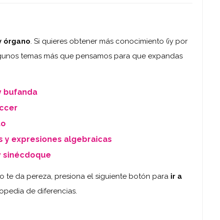
 y órgano
. Si quieres obtener más conocimiento (¡y por
s algunos temas más que pensamos para que expandas
y bufanda
occer
to
s y expresiones algebraicas
y sinécdoque
je o te da pereza, presiona el siguiente botón para
ir a
opedia de diferencias.