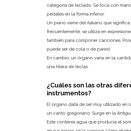
categoría de teclado. Se toca con manos
pedales en la forma inferior.
Un piano viene del italiano que signific
frecuentemente, se utiliza en expresione
también para componer canciones. Posee
puede ser de cola o de pared.
En cambio; un órgano varía en la canti
una hilera de teclas.
¿Cuáles son las otras dife
instrumentos?
El órgano data de ser muy utilizado en 
un canto gregoriano. Surge en la Antigua
Este contenía agua que producía el soni
en sus inicios, se la conocía como
Hydra