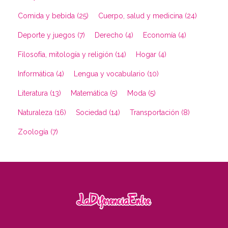
Comida y bebida (25)
Cuerpo, salud y medicina (24)
Deporte y juegos (7)
Derecho (4)
Economía (4)
Filosofía, mitología y religión (14)
Hogar (4)
Informática (4)
Lengua y vocabulario (10)
Literatura (13)
Matemática (5)
Moda (5)
Naturaleza (16)
Sociedad (14)
Transportación (8)
Zoología (7)